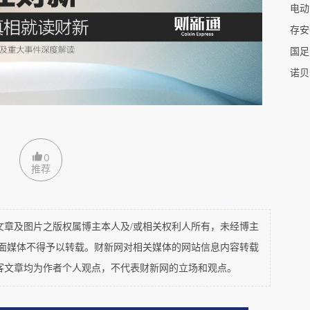
电动
子：先接了小的，再带着小的去接大的，后座就要
存安
座位，大的坐后面。但很多地方规定，电瓶车不准
国足
装附加座椅。先接一个送回家，再去接另外一个，
诺贝
学时间是同时的，其中一个孩子就得孤零零地等在
。雨棚会导致占地太大，我觉得可以禁止，但棉罩
0
推荐
和身体包起来，孩子也可以包在里面。即便如此，
的。这都是很真切的生活需求。
及图片之版权属博主本人及/或相关权利人所有，未经博主
本。如果管制提供低成本的办法实现安全，那么，
平面媒体不得予以转载。财新网对相关媒体的网站信息内容转载
安全带，一个简单的动作，就能降低车祸的伤害，
客文章均为作者个人观点，不代表财新网的立场和观点。