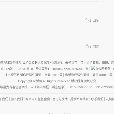
还会时常看到，在自己电瓶车被收缴时，声泪俱下
视频中，一位年轻妈妈抓着自己的电瓶车不放，哭
收了，我骑什么啊？
2
·
回复
1
·
回复
权为财新传媒及/或相关权利人专属所有或持有。未经许可，禁止进行转载、摘编、
来都不是压倒性的、绝对的第一。人们的很多行为
京ICP备10026701号-8
|
网信算备110105862729401250013号
|
京公网安备 11
方便做出妥协。比如人们会因为预算，放弃顶配
广播电视节目制作经营许可证：京第01015号
|
出版物经营许可证：第直100013号
Copyright 财新网 All Rights Reserved 版权所有 复制必究
这肯定比待在家里风险更大。
害信息举报、未成年人举报、谣言信息）：010-85905050 13195200605 举报邮
各方协商。一方说，我们要方便；另一方说，我们
于我们
|
加入我们
|
啄木鸟公益基金会
|
意见与反馈
|
提供新闻线索
|
联系我们
|
友情
制的是行人、机动车司机、交通管理部门；要方便