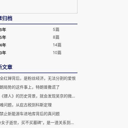
章归档
5篇
26年
8篇
25年
14篇
24年
10篇
23年
新文章
全红婵背后，是粉丝经济，无法分割的爱恨
朗局势的这件事上，特朗普撒谎了
了解《镖人》的历史背景，就会发现吴京的微妙变化
难问题，从庇古税到科斯定理
禁止新能源车进地库背后的真问题
“独身女子逝世，买不买墓碑”，是一道关系到每个人的中国墓地伦理题