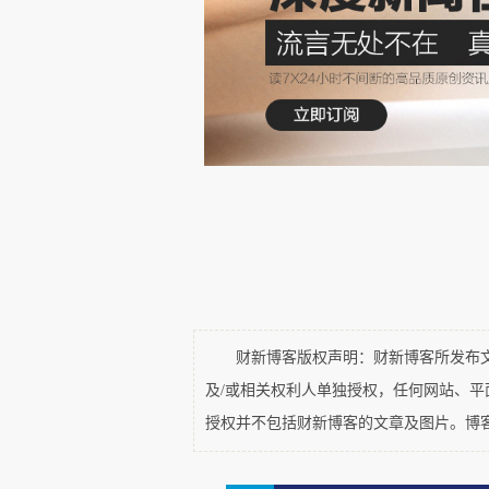
题。但真实的需求是要接两个孩
坐两个，或者小的坐前面的附加
带人，一个都不准带，也不准安
会花更多时间，更关键的是，放
校门口，家长也不放心。
另一个问题是雨棚、棉罩遮挡
冬天真的很有用。可以把车把手
冷风也往里钻，手有时候都是麻木
财新博客版权声明：财新博客所发布文章
替代性的本质是安全方案的成
及/或相关权利人单独授权，任何网站、
是可以进行管制的。比如，汽车
授权并不包括财新博客的文章及图片。博
强制就是可以的。