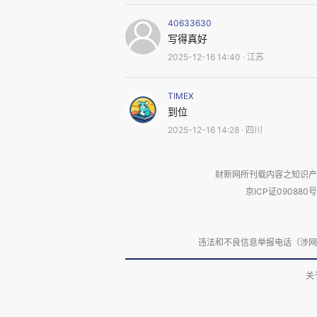
于是，我们以前看到，以后也
40633630
哭喊的那些视频。我还记得一则
写得真好
喊着：我就有这么一辆电瓶车，你
2025-12-16 14:40 · 江苏
要听到她们的哭声。
TIMEX
到位
2025-12-16 14:28 · 四川
二、安全是不可穷尽的。
财新网所刊载内容之知识产
在现实生产、生活中，安全从
京ICP证090880号
中，安全都会向需求、成本甚至
车。为了旅游、出差，会坐飞机，
违法和不良信息举报电话（涉网络暴力有
所以，安全和方便的边界需要
关
要安全，要管制。要安全、要管