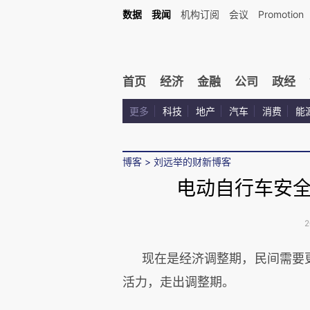
数据
我闻
机构订阅
会议
Promotion
首页
经济
金融
公司
政经
更多
科技
地产
汽车
消费
能
博客
>
刘远举的财新博客
电动自行车安
2
现在是经济调整期，民间需要
活力，走出调整期。