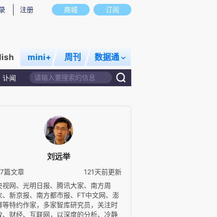
录
注册
商城
订阅
lish
mini+
周刊
数据通
讣闻
刘远举
37篇文章
121天前更新
央视网、光明日报、腾讯大家、南方周
末、新京报、南方都市报、FT中文网、澎
湃等特约作家，多家智库研究员，关注时
政、财经、互联网，以深度的分析、冷静