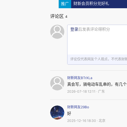
推广
财新会员积分兑好礼
但冬天冷，带人、接送两个孩
评论区
4
车不让带两个孩子，他们该怎么
办法，谁愿意用电瓶车当主力交通
登录
后发表评论得积分
那么，综上所述，如果一个安
性，外部性相对较小，那么这种安
评论仅代表网友个人观点，不代表财
现在的公务员，当年都学过申
财新网友BTrXLa
项政策，一定要想到这项政策，
真会写，骑电动车乱串的，有几个
2026-07-18 12:11 · 广东
个相应的应对方案。
财新网友29Bo
那么现在，禁止之后的方案呢
好
2025-12-16 18:30 · 北京