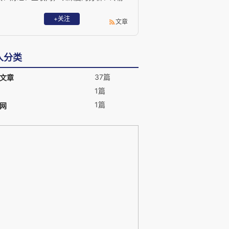
的理性、客观的态度，发掘现象背后的事
实。
+关注
文章
人分类
37篇
文章
1篇
1篇
网