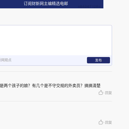
订阅财新网主编精选电邮
子，并没有低成本的替代方案。棉套不让用，电瓶
办呢？又到冬天了，骑电瓶车非常冷，如果不是没
工具呢？
全管制禁止之后，没有替代方案，且原方案的危险
全管制就应该克制。
新网观点
发布
论的一个原则：你在下笔写申论的时候，你提出一
还会产生继发的后果，你还得对这个后果，提出一
是两个孩子的娘？有几个是不守交规的外卖员？搞搞清楚
·
回复
？没有。
·
回复