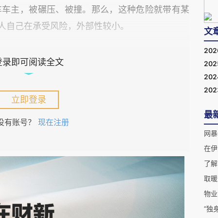
车车主，被碾压、被撞。那么，这种危险就带有某
的人自己在承受风险，外部性较小。
文
20
宽松，反正是自负其责。比如，一些新能源车主，
登录即可阅读全文
20
因为出了事，他们自己负责。极限运动也是如此，
20
20
立即登录
最
代性。
没有账号？
现在注册
网暴
在伊
4000的人要高效率地去5公里外，而有些地方公
景，禁止之后，有没有替代方案？电动自行车的速
取暖
不能过于降低。
物业
题，此次自行车协回应，只解决了带一个孩子的问