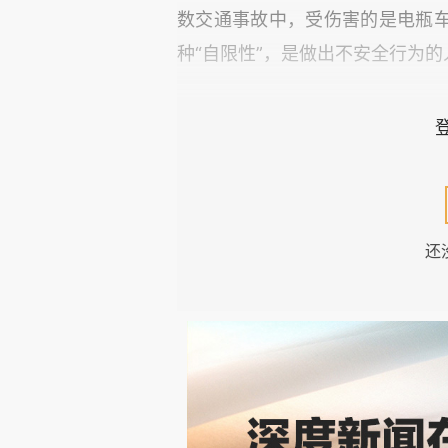
数交通事故中，受伤害的是电瓶
种“自限性”，是做出不安全行为
对于这类安全管制，就应该更
下赛道去玩，显然没必要禁止，
他们自己负责就行了。
安全政策的另一个维度，是替
还
一个妈妈要去接两个孩子；月薪
交车是20分钟才有一班。这些场
度、重量可以降低，但生活便利性
对于公众质疑不能带孩子的问